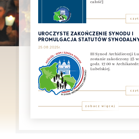
całość]
czyt
UROCZYSTE ZAKOŃCZENIE SYNODU I
PROMULGACJA STATUTÓW SYNODALN
25.08.2025r.
III Synod Archidiecezji Lu
zostanie zakończony 23 w
godz. 17.00 w Archikatedr
Lubelskiej.
czyt
zobacz więcej