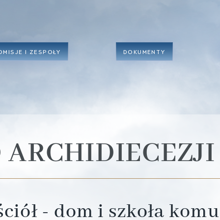
OMISJE I ZESPOŁY
DOKUMENTY
 ARCHIDIECEZJI
ciół - dom i szkoła komun