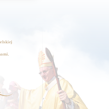
elskiej
nami,