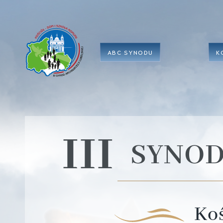
ABC SYNODU
K
III
SYNOD
Koś