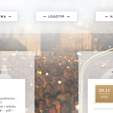
TWA
LOGOTYP
H
NE
30.11
2025
pobrania -
I
m i szkoła
k – pdf –