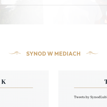
SYNOD W MEDIACH
OK
Tweets by SynodLub