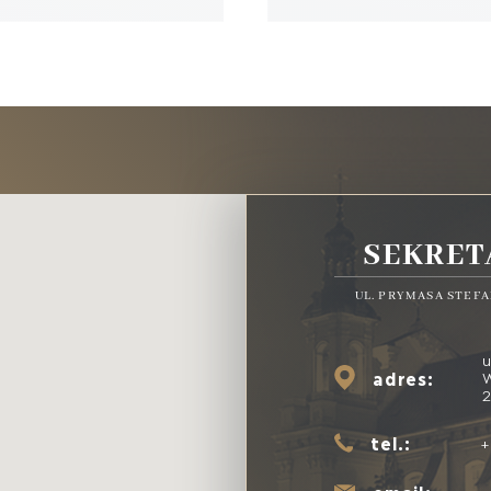
SEKRET
UL. PRYMASA STEFA
u
adres:
2
tel.:
+