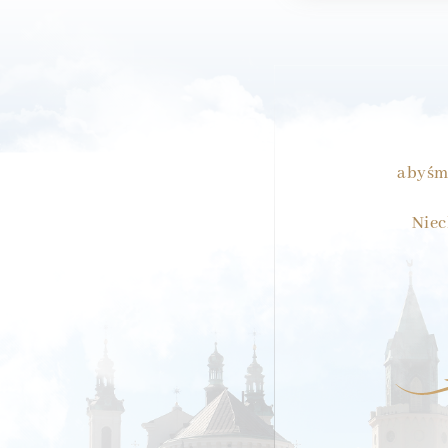
abyśmy
Niec