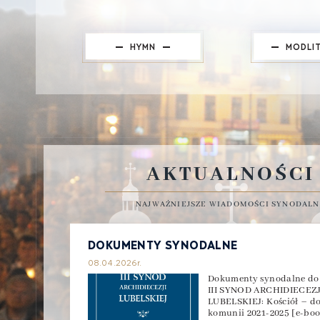
HYMN
MODLI
AKTUALNOŚCI
NAJWAŻNIEJSZE WIADOMOŚCI SYNODAL
DOKUMENTY SYNODALNE
08.04.2026r.
Dokumenty synodalne do 
III SYNOD ARCHIDIECEZJ
LUBELSKIEJ: Kościół – do
komunii 2021-2025 [e-boo