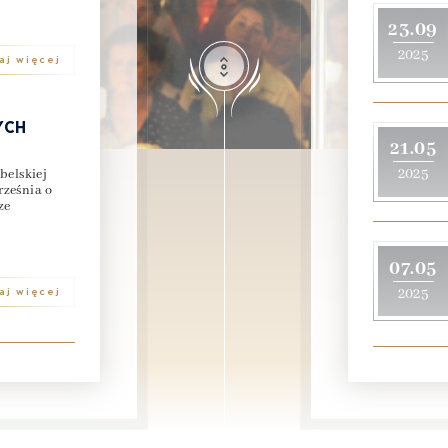
23.09
2025
aj więcej
YCH
21.05
2025
belskiej
rześnia o
ze
07.05
aj więcej
2025